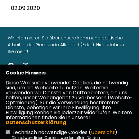
02.09.2020
Wir informieren Sie über unsere kommunalpolitische
Arbeit in der Gemeinde Allendorf (Eder). Hier erfahren
Sie mehr!
Cookie Hinweis
Impressum
Datenschutz
Kontakt
Diese Webseite verwendet Cookies, die notwendig
sind, um die Webseite zu nutzen. Weiterhin
verwenden wir Dienste von Drittanbietern, die uns
CDU Waldeck-Frankenberg
helfen, unser Webangebot zu verbessern (Website-
Optmierung). Für die Verwendung bestimmter
Dienste, benötigen wir Ihre Einwilligung. Ihre
CDU Hessen
Einwilligung können Sie jederzeit widerrufen. Weitere
Informationen finden Sie in unserer
CDU Deutschlands
Datenschutzerklärung
.
Technisch notwendige Cookies (
Übersicht
)
CDU Fraktion Hessen
Die notwendigen Cookies werden allein für den