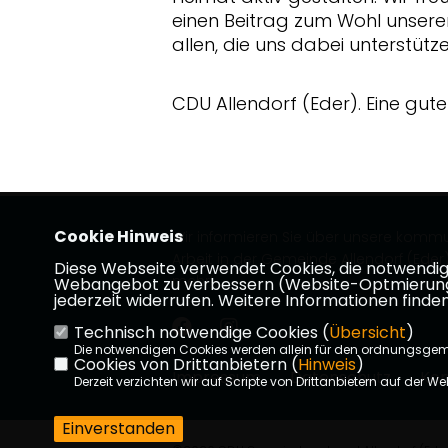
einen Beitrag zum Wohl unsere
allen, die uns dabei unterstütze
CDU Allendorf (Eder). Eine gute
Cookie Hinweis
Wir informieren Sie über unsere kommu
Arbeit in der Gemeinde Allendorf (Eder).
Diese Webseite verwendet Cookies, die notwendig s
mehr!
Webangebot zu verbessern (Website-Optmierung). F
jederzeit widerrufen. Weitere Informationen finden
Technisch notwendige Cookies (
Übersicht
)
Die notwendigen Cookies werden allein für den ordnungsge
Cookies von Drittanbietern (
Hinweis
)
Impressum
Datenschutz
Kon
Derzeit verzichten wir auf Scripte von Drittanbietern auf der We
Einverstanden