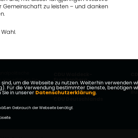
r Gemeinschaft zu leisten – und danken
n.
 Wahl.
nalpolitische
CDU Waldeck-
CD
Frankenberg
 Hier erfahren Sie
ind, um die Webseite zu nutzen. Weiterhin verwenden wir 
CDU Hessen
CD
ür die Verwendung bestimmter Dienste, benötigen wir Ihr
Bu
 Sie in unserer
Datenschutzerklärung
.
CDU Deutschlands
mäßen Gebrauch der Webseite benötigt.
takt
bseite.