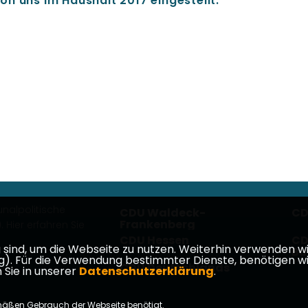
n uns im Haushalt 2017 eingestellt.
nalpolitische
CDU Waldeck-
CD
Frankenberg
 Hier erfahren Sie
CDU Hessen
CD
ind, um die Webseite zu nutzen. Weiterhin verwenden wir 
Bu
ür die Verwendung bestimmter Dienste, benötigen wir Ihr
CDU Deutschlands
 Sie in unserer
Datenschutzerklärung
.
takt
mäßen Gebrauch der Webseite benötigt.