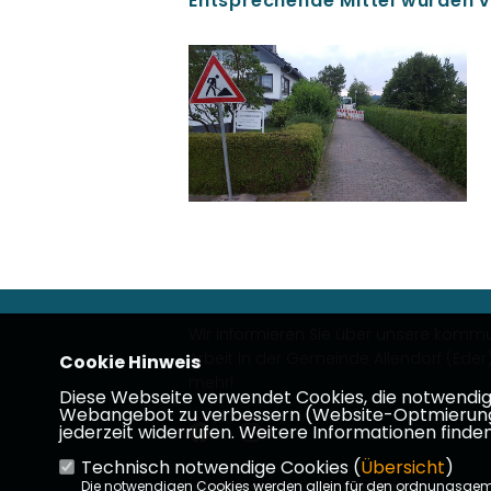
Entsprechende Mittel wurden vo
Wir informieren Sie über unsere kommu
Arbeit in der Gemeinde Allendorf (Eder).
Cookie Hinweis
mehr!
Diese Webseite verwendet Cookies, die notwendig s
Webangebot zu verbessern (Website-Optmierung). F
jederzeit widerrufen. Weitere Informationen finden
Technisch notwendige Cookies (
Übersicht
)
Impressum
Datenschutz
Kon
Die notwendigen Cookies werden allein für den ordnungsge